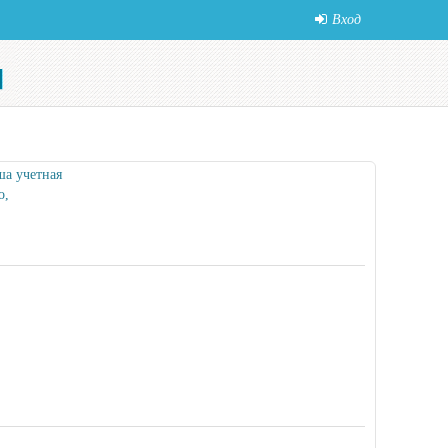
Вход
ша учетная
о,