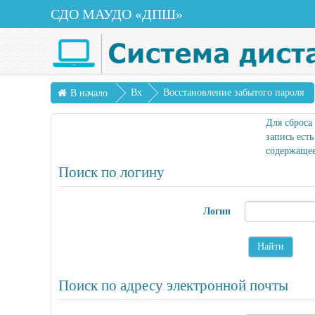
СДО МАУДО «ДПШ»
Вх
Восстановление забытого пароля
В начало
од
Для сброса
запись ест
содержащее
Поиск по логину
Логин
Поиск по адресу электронной почты